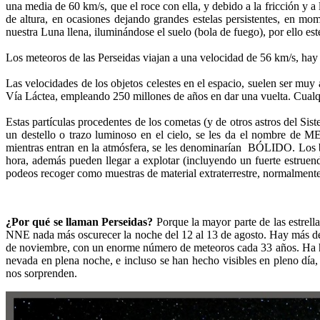
una media de 60 km/s, que el roce con ella, y debido a la fricción y
de altura, en ocasiones dejando grandes estelas persistentes, en mom
nuestra Luna llena, iluminándose el suelo (bola de fuego), por ello e
Los meteoros de las Perseidas viajan a una velocidad de 56 km/s, hay
Las velocidades de los objetos celestes en el espacio, suelen ser muy 
Vía Láctea, empleando 250 millones de años en dar una vuelta. Cualqui
Estas partículas procedentes de los cometas (y de otros astros del 
un destello o trazo luminoso en el cielo, se les da el nombre d
mientras entran en la atmósfera, se les denominarían BÓLIDO. Los bó
hora, además pueden llegar a explotar (incluyendo un fuerte estrue
podeos recoger como muestras de material extraterrestre, normalmente p
¿Por qué se llaman Perseidas?
Porque la mayor parte de las estrell
NNE nada más oscurecer la noche del 12 al 13 de agosto. Hay más de 1
de noviembre, con un enorme número de meteoros cada 33 años. Ha ha
nevada en plena noche, e incluso se han hecho visibles en pleno día,
nos sorprenden.