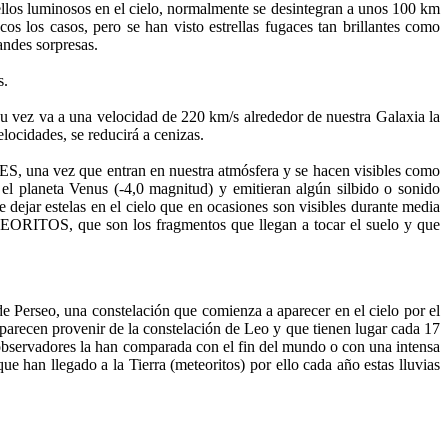
ellos luminosos en el cielo, normalmente se desintegran a unos 100 km
os los casos, pero se han visto estrellas fugaces tan brillantes como
andes sorpresas.
s.
a su vez va a una velocidad de 220 km/s alrededor de nuestra Galaxia la
locidades, se reducirá a cenizas.
ES, una vez que entran en nuestra atmósfera y se hacen visibles como
planeta Venus (-4,0 magnitud) y emitieran algún silbido o sonido
ejar estelas en el cielo que en ocasiones son visibles durante media
ETEORITOS, que son los fragmentos que llegan a tocar el suelo y que
de Perseo, una constelación que comienza a aparecer en el cielo por el
parecen provenir de la constelación de Leo y que tienen lugar cada 17
bservadores la han comparada con el fin del mundo o con una intensa
 han llegado a la Tierra (meteoritos) por ello cada año estas lluvias