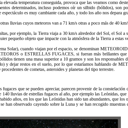
 a la elevada temperatura conseguida, provoca que las veamos como dest
entos determinados, incluso podemos oír un silbido (bólidos), son poc
ste espectáculo es muy cambiante cada año, y todo los año nos depara gr
 otras lluvias cuyos meteoros van a 71 km/s otras a poco más de 40 km/
altas, por ejemplo, la Tierra viaja a 30 km/s alrededor del Sol, el Sol 
er pequeño objeto que impacte con la atmósfera de la Tierra a estas ve
Sistema Solar), cuando viajan por el espacio, se denominan METEOROID
e METEOROS o ESTRELLAS FUGACES, si fueran más brillantes que el 
lidos tienen una masa superior a 10 gramos y son los responsables de d
ndo) y dejar restos en el suelo, por lo que estaríamos hablando de M
rocedentes de cometas, asteroides y planetas del tipo terrestre.
as fugaces que se pueden apreciar, parecen provenir de la constelación 
40 lluvias de estrellas fugaces al año, por ejemplo las Leónidas, que 
bido años, en los que las Leónidas han sido tan abundantes, que los o
 se han observado cayendo sobre la Luna y se han recogido muestras que