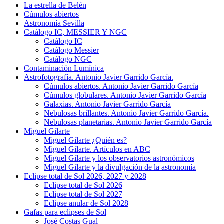
La estrella de Belén
Cúmulos abiertos
Astronomía Sevilla
Catálogo IC, MESSIER Y NGC
Catálogo IC
Catálogo Messier
Catálogo NGC
Contaminación Lumínica
Astrofotografía. Antonio Javier Garrido García.
Cúmulos abiertos. Antonio Javier Garrido García
Cúmulos globulares. Antonio Javier Garrido García
Galaxias. Antonio Javier Garrido García
Nebulosas brillantes. Antonio Javier Garrido García.
Nebulosas planetarias. Antonio Javier Garrido García
Miguel Gilarte
Miguel Gilarte ¿Quién es?
Miguel Gilarte. Artículos en ABC
Miguel Gilarte y los observatorios astronómicos
Miguel Gilarte y la divulgación de la astronomía
Eclipse total de Sol 2026, 2027 y 2028
Eclipse total de Sol 2026
Eclipse total de Sol 2027
Eclipse anular de Sol 2028
Gafas para eclipses de Sol
José Costas Gual