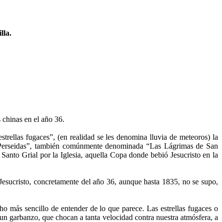
lla.
 chinas en el año 36.
trellas fugaces”, (en realidad se les denomina lluvia de meteoros) la
Las Perseidas”, también comúnmente denominada “Las Lágrimas de San
l Santo Grial por la Iglesia, aquella Copa donde bebió Jesucristo en la
a Jesucristo, concretamente del año 36, aunque hasta 1835, no se supo,
ucho más sencillo de entender de lo que parece. Las estrellas fugaces o
un garbanzo, que chocan a tanta velocidad contra nuestra atmósfera, a