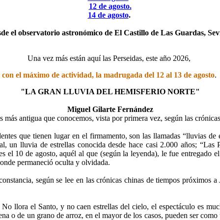
12 de agosto.
14 de agosto
.
de el observatorio astronómico de El Castillo de Las Guardas, Sevi
Una vez más están aquí las Perseidas, este año 2026,
con
el máximo de actividad, la madrugada del 12 al 13 de agosto
.
"LA GRAN LLUVIA DEL HEMISFERIO NORTE"
Miguel Gilarte Fernández
s más antigua que conocemos, vista por primera vez, según las crónicas
ntes que tienen lugar en el firmamento, son las llamadas “lluvias de es
gual, un lluvia de estrellas conocida desde hace casi 2.000 años; “
es el 10 de agosto, aquél al que (según la leyenda), le fue entregado e
donde permaneció oculta y olvidada.
e constancia, según se lee en las crónicas chinas de tiempos próximos 
. No llora el Santo, y no caen estrellas del cielo, el espectáculo es m
na o de un grano de arroz, en el mayor de los casos, pueden ser como 