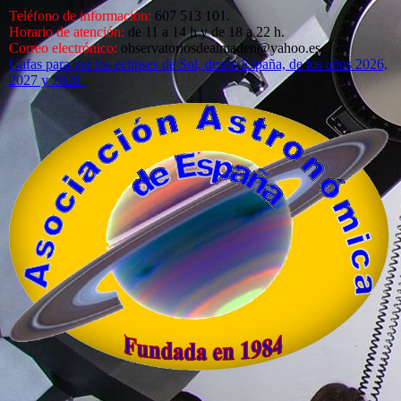
Teléfono de información:
607 513 101.
Horario de atención:
de 11 a 14 h y de 18 a 22 h.
Correo electrónico:
observatoriosdealmaden@yahoo.es
Gafas para ver los eclipses de Sol, desde España, de los años 2026,
2027 y 2028.