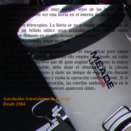
Consejos para ver la lluvia:
1.- Encuentre un lugar muy oscuro, lejos de las luces de las
ciudades. No espere ver esta lluvia en el interior de un gran centro
urbano.
2.- No lleve telescopios. La lluvia se ve a simple vista. En caso de
que vea un bólido utilice unos prismáticos para ver la estela
persistente flotando en el cielo durante más tiempo.
3.- Póngase cómodo, mejor tumbado.
4.- Mire ante todo hacia el norte.
5.- El empleo de cámaras fotográficas es muy eficaz para captar
imágenes de las Dracónidas. Para ello emplee un trípode, un cable
disparador y un objetivo que de gran angular para captar la mayor
región de cielo posible, debe dejar el obturador de la cámara
permanentemente abierto y darle un tiempo de exposición durante
unos segundos o minutos y repita la operación continuamente. Si le
da mucho tiempo de exposición, las estrellas saldrán movida en la
imagen, pero el trazo del meteoro aparecerá nítido.
Asociación Astronómica de España
Desde 1984