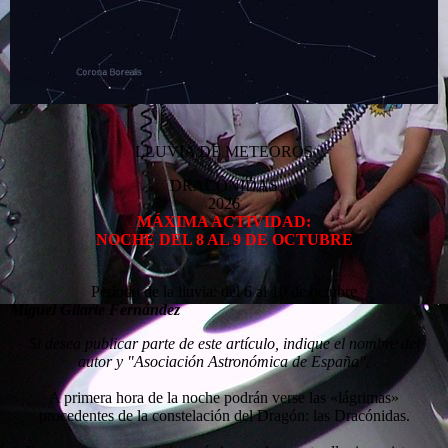
LLUVIA DE METEOROS
DRACÓNIDAS
2026
MÁXIMA ACTIVIDAD:
NOCHE DEL 8 AL 9 DE OCTUBRE
Período de la lluvia: del 6 al 10 de octubre
Miguel Gilarte Fernández
Si desea publicar parte de este artículo, indique el nombre del
autor y "Asociación Astronómica de España".
A primera hora de la noche podrán verse las «lágrimas»
procedentes de la constelación del Dragón: las Dracónidas.