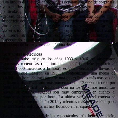
Las lluvias de meteros en ocasiones deparan este tipo de sorpresas,
ya que los cometas no dejan siempre un rastro uniforme de
partículas por el espacio, sino que crean «bolsas» de escombros
densas, debido a una actividad rápida e inusual que ocurre en la
superficie del cometa cuando el hielo se sublima y se convierte de
forma automática por el calor del Sol en gas, eyectando en forma de
géiseres todo tipo de partículas de la superficie del cometa. Cuando
la Tierra atraviesa una de estas «bolsas» de escombros, el
espectáculo es inenarrable. La lluvia de 2011, está considerada
como una de las mayores de la última década.
Tormentas meteóricas
Pero aún hubo más; en los años 1933 y 1946, se observaron
tormentas meteóricas (una tormenta meteórica debe producir al
menos 1.000 meteoros a la hora), es decir, verdaderas lluvias de
meteoros, que llegaron en 1933 a contabilizarse una media de
10.000 por hora, se trata pues de una de las lluvias más masivas de
la historia. En 1946, aún más numerosa con 12.000 meteoros por
hora. Es muy difícil predecir qué ocurrirá los próximos años. Las
lluvias de estrellas fugaces son muy cambiantes en cuanto al
número de meteoros por hora. La última vez que el cometa se
acercó al Sol, fue en el año 2012 y mientras más cerca esté el paso
de un cometa, más material hay flotando en el espacio.
Las Dracónidas es uno de los espectáculos más bellos del cielo,