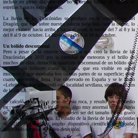
incluso en pleno día, por ello no podemos hablar de lluvias de
estrellas fugaces todos los días.
La lluvia de las Dracónidas se produce en la constelación del
Dragón, que está sobre nuestra cabeza nada más caer la noche, lo
mejor es mirar hacia arriba y hacia el norte, la noche del 7 al 8 y la
del 8 al 9 de octubre. La lluvia dura del 6 al 10 de octubre.
Un bólido descomunal
Pero a pesar de la enorme conmoción que creó la lluvia de las
Dracónidas en 2011 por la cantidad de meteoros y el brillo de
muchos de ellos, destacó la aparición descomunal de un bólido que
se hizo tan brillante como la Luna, que era visible en aquél
momento y que mostraba tres cuartas partes de su superficie; entre
cuarto creciente y llena. Fue observado en España y se le llamó
«Lebrija» ya que sobrevoló esta localidad sevillana, situada a 78 km
de la capital.
Se calculó el tamaño y peso de esta roca, y resultó ser de medio
metro de diámetro y 6 kg de peso, algo muy anormal en una lluvia
de meteoros, ya que casi todos suelen ser del tamaño de un grano
de arena o de una lenteja. El estudio de la lluvia de las Dracónidas
de 2011, desplegó un amplio dispositivo científico en España,
empleando cámaras de vídeo-detección.