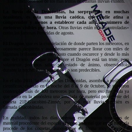
Estos meteoros son de los más lentos de cuantas lluvias existen.
La lluvia de la Dracónidas, ha sorprendido en muchas
ocasiones, es esta una lluvia caótica, que nadie atina a
comprender y menos a establecer cada año un número de
meteoros visibles por hora.
Otras lluvias están más «controladas»
como las famosas Perseidas de agosto.
El Dragón
, que es la constelación de donde parten los meteoros, en
ocasiones despierta y asombrosamente parece llorar con miles de
lágrimas brillantes que caen justo cuando oscurece y desde lo más
alto del cielo. Aunque no siempre el Dragón está tan triste, pero
solamente podemos saber su estado de ánimo, observándolo
durante la noche. Estos «llantos» no son predecibles.
En el año 2011, la lluvia de las Dracónidas, asombró a neófitos y
científicos, cuando en la noche del 8 al 9 de 0ctubre, se pudieron
contemplar más de 400 meteoros por hora, pero eso fue nada ya
que entró en la atmósfera una tonelada de material procedente del
cometa 21P/Giacobini-Zinner, por eso esta lluvia también es
llamada Giacobínidas.
En realidad, todos los días intentan entrar varias toneladas de
material procedente del espacio exterior, material que en su mayoría
procede de los cometas, aunque cae de forma muy dispersa e