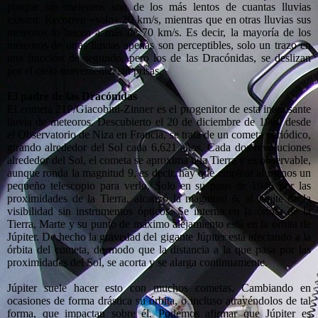
porque sus meteoros son de los más lentos de cuantas lluvias
existen. Recorren «solo» 20 km/s, mientras que en otras lluvias sus
meteoros lo hacen a más de 70 km/s. Es decir, la mayoría de los
meteoros de otras lluvias apenas son perceptibles, solo un trazo en
una fracción de segundo, pero los de las Dracónidas, se deslizan
por el cielo suavemente, sin prisas.
El padre de las Dracónidas
El cometa 21P/Giacobini-Zinner es el progenitor de esta interesante
lluvia de meteoros. Descubierto el 20 de diciembre de 1900 desde
el Observatorio de Niza en Francia, se trata de un cometa periódico,
girando alrededor del Sol cada 6,621 años. Cada dos revoluciones
alrededor del Sol, el cometa se aproxima a la Tierra y es observable,
aunque ronda la magnitud 9, es decir, hay que emplear al menos un
pequeño telescopio para verlo. Solo en su paso de 1946 por las
proximidades de la Tierra, alcanzó la magnitud 6, al límite de la
visibilidad sin instrumentos ópticos. Se interna en la órbita de la
Tierra, Marte y su punto de máximo alejamiento está en la órbita de
Júpiter. De hecho la gravedad del gigante Júpiter está afectando a la
órbita del cometa, de modo que la distancia a la que pasa por las
proximidades del Sol, se acorta y se alarga continuamente.
Júpiter suele hacer esto con muchos cometas. Cambiando en
ocasiones de forma drástica su órbita, o incluso atrayéndolos de tal
forma, que impactan sobre él. Podemos afirmar que Júpiter es