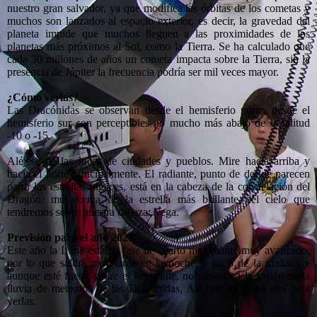
nuestro gran salvador, ya que modifica las órbitas de los cometas y
muchos son lanzados al espacio exterior, es decir, la gravedad del
planeta impide que muchos lleguen a las proximidades de los
planetas más próximos al Sol, como la Tierra. Se ha calculado que
cada 30 millones de años un cometa impacta sobre la Tierra, sin la
presencia de Júpiter la frecuencia podría ser mil veces mayor.
¿Cómo verlas?
Las Dracónidas se observan desde el hemisferio norte, desde el
hemisferio sur son perceptibles no mucho más abajo de la latitud
-10 o -15.
Aléjese de las luces de ciudades y pueblos. Mire hacia arriba y
hacia el norte principalmente. El radiante, punto de donde parecen
partir las estrellas fugaces, está en la cabeza de la constelación del
Dragón, muy cerca de la estrella más brillante del cielo que
tendremos sobre nuestra cabeza: Vega.
Previsión para el año 2026
Este año la Luna está en fase de cuarto menguante muy avanzado,
por lo que saldrá muy tarde en la noche, a las 6 de la mañana y
aunque esté fuera, sobre el horizonte, no molestará la visión de la
lluvia de meteoros de las Dracónidas, Así que un buen año para
verlas.