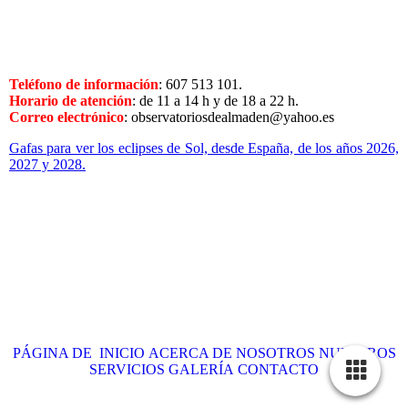
thumbnail 6
Teléfono de información
: 607 513 101.
Horario de atención
: de 11 a 14 h y de 18 a 22 h.
Correo electrónico
: observatoriosdealmaden@yahoo.es
Gafas para ver los eclipses de Sol, desde España, de los años 2026,
2027 y 2028.
PÁGINA DE INICIO
ACERCA DE NOSOTROS
NUESTROS
SERVICIOS
GALERÍA
CONTACTO