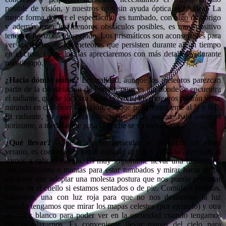
posible de visión, y nuestros ojos sin ayuda óptica es lo ideal. La
mejor forma de ver el espectáculo, es tumbado, con algo de abrigo
y además tener los menores obstáculos posibles, es muy positivo
tener un horizonte despejado. Los prismáticos son aconsejables para
ver las estelas de los meteoros que persisten durante algún tiempo
en el cielo, con ellos, las apreciaremos con más detalles y durante
más tiempo.
¿Hacia dónde mirar?
En realidad, aunque los meteoros parezcan
partir de la constelación de Perseo, pues es allí donde se encuentra
el radiante, que se localiza hacia el NNE, los meteoros podrán verse
mirando en cualquier dirección, aunque preferentemente al N y NE.
El radiante, ya está fuera cuando oscurece, aunque bajo sobre el
horizonte, a medida que pasa la noche se va elevando.
¿Qué llevar?
A pesar de las Perseidas se producen en pleno
verano, es conveniente llevar ropa de abrigo y calzado adecuado si
vamos a salir al campo. Es muy importante llevar una tumbona o
una colchoneta o mantas para estar tumbados y mirar hacia arriba
sin tener que adoptar una molesta postura que nos puede provocar
daños en el cuello si estamos sentados o de pie. Comida y bebidas.
Linternas, una con luz roja para que no nos deslumbre la luz
cuando tengamos que mirar los mapas celestes (por ejemplo) y otra
de color blanco para poder ver en la oscuridad cuando tengamos
que desplazarnos. Es conveniente llevar mapas del cielo para