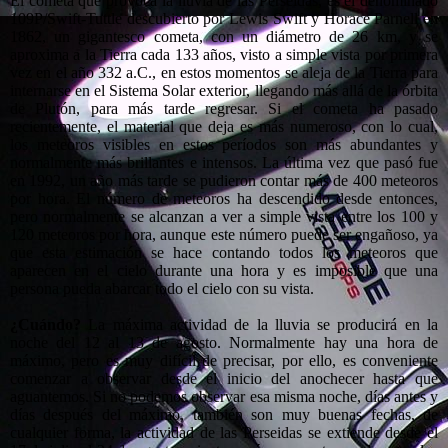
El cometa que provoca la lluvia de las Perseidas, es el denominado
109P/Swift-Tuttle descubierto por Lewis Swift y Horace Parnell en
1862, un gigantesco cometa, con un diámetro de 26 km, y se
aproxima a la Tierra cada 133 años, visto a simple vista por primera
vez en el año 332 a.C., en estos momentos se aleja de la Tierra para
internarse en el Sistema Solar exterior, llegando más allá de la órbita
de Plutón, para más tarde regresar. Si el cometa ha pasado
recientemente, el material que deja es más numeroso, con lo cual,
los meteoros visibles en estos períodos son más abundantes y
normalmente más brillantes e intensos. La última vez que pasó fue
en 1992, un año más tarde se pudieron contar más de 400 meteoros
por hora. El número de meteoros ha descendido desde entonces,
pero normalmente se alcanzan a ver a simple vista entre los 100 y
120 meteoros por hora, aunque este número puede ser engañoso, ya
que esta estimación se hace contando todos los meteoros que
aparecen en el cielo durante una hora y es imposible que una
persona pueda abarcar todo el cielo con su vista.
¿Cuándo?
La máxima actividad de la lluvia se producirá en la
noche del 12 al 13 de agosto. Normalmente hay una hora de
máximo, pero es muy difícil de precisar, por ello, es conveniente
comenzar a observar desde el inicio del anochecer hasta que
aguantemos. Si no podemos observar esa misma noche, días antes y
días después del máximo, también son muy buenas fechas, de
cualquier forma, la actividad de las Perseidas se extiende desde el