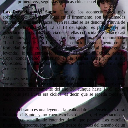
primera vez, según las crónicas chinas en el año 36.
Las Perseidas y el Santo
: Uno de los acontecimientos más
sorprendentes que tienen lugar en el firmamento, son las llamadas
“lluvias de estrellas fugaces”, (en realidad se les denomina lluvia de
meteoros) la noche del 12 al 13 de agosto, es posible ver un
espectáculo sin igual, un lluvia de estrellas conocida desde hace casi
2.000 años; “Las Perseidas”, también comúnmente denominada
“Las Lágrimas de San Lorenzo”, al coincidir prácticamente con la
festividad del santo, que es el 10 de agosto, aquél al que (según la
leyenda), le fue entregado el Santo Grial por la Iglesia, aquella
Copa donde bebió Jesucristo en la Última Cena junto a los
Apóstoles, trasladada por el Santo a Huesca donde permaneció
oculta y olvidada.
Así pues, se trata de la primera lluvia de meteoros de la que se tiene
constancia, según se lee en las crónicas chinas de tiempos próximos
a Jesucristo, concretamente del año 36, aunque hasta 1835, no se
supo, que esta lluvia era cíclica, es decir, que se repetía todos los
años.
Pero lo del santo es una leyenda, la realidad de las Perseidas es otra.
No llora el Santo, y no caen estrellas del cielo, el espectáculo es
mucho más sencillo de entender de lo que parece. Las estrellas
fugaces o meteoros, son pequeños trozos de rocas del tamaño de un