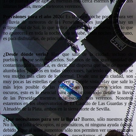
17 de julio al 24 de agosto, mientras más cerca estemos de estas dos
últimas fechas, menos meteoros veremos.
Previsiones para el año 2026:
Es la mejor noche posible para ver
la lluvia de meteoros de las Perseidas, pues justo antes hay un
eclipse total de Sol, lo que indica que la Luna es nueva, por lo que
no aparecerá en toda la noche y ya se sabe, estas noches de verano,
es para disfrutarlas, de principio a fin.
¿Desde dónde verlo?
Hay que salir de la ciudad, incluso de
pueblos aunque sean pequeños. Sufrimos de una gran cantidad de
contaminación lumínica, es decir, luz dispersa que sale de nuestros
alumbrados públicos en todas direcciones, haciendo que el cielo se
vea mucho más claro de lo normal. Desde una gran ciudad, son
muy pocas las estrellas que se ven a simple vista. Hay que salir lo
más lejos posible de las urbes para encontrarnos cielos muy
oscuros, esto es lo esencial para apreciar con todo detalle la lluvia
de las Perseidas; mientras más oscuro, más veremos. Nosotros
estaremos en los observatorios de El Castillo de Las Guardas y de
Almadén de la Plata, ambos en la sierra norte de Sevilla.
¿Qué necesitamos para ver la lluvia?
Bueno, sólo nuestros ojos.
No hacen falta telescopios, ni prismáticos, ni ninguna ayuda óptica,
debido a que al tener aumentos, sólo nos permiten ver unas regiones
concretas y pequeñas del cielo, necesitamos el mayor ángulo