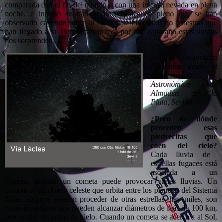
comparada con el fin del mundo o con una intensa nevada en plena
noche, e incluso se han hecho visibles en pleno día, se han
observado cayendo sobre la Luna y se han recogido muestras que
han llegado a la Tierra (meteoritos) por ello cada año estas lluvias
nos sorprenden.
A la izquierda,
Perseidas desde el
Observatorio
Astronómico de
Almadén de la
Plata, Sevilla.
¿Pero de dónde
proceden esas
piedrecitas que
caen del cielo?
Cada lluvia de
estrellas fugaces está
asociada a un
cometa, también un cometa puede provocar varias lluvias. Un
cometa es un objeto celeste que orbita entre los planetas del Sistema
Solar, algunos pueden proceder de otras estrellas, hay miles, son
rocas irregulares que pueden alcanzar diámetros de más de 100 km,
pero están envueltas de hielo. Cuando un cometa se acerca a al Sol,