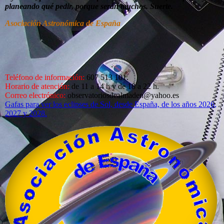
planeando qué pedir, porque serán muchos. Suerte.
Asociación Astronómica de España
Teléfono de información:
607 513 101.
Horario de atención:
de 11 a 14 h y de 18 a 22 h.
Correo electrónico:
observatoriosdealmaden@yahoo.es
Gafas para ver los eclipses de Sol, desde España, de los años 2026,
2027 y 2028.