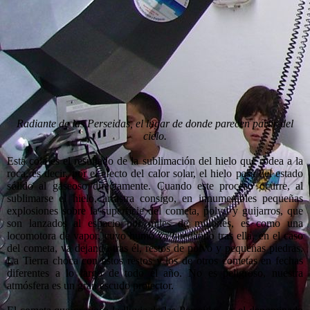
RADIANTE perseidas_1
Radiante de las Perseidas, el lugar de donde parecen partir del
cielo.
Esta cola es el resultado de la sublimación del hielo que rodea a la
roca, es decir, por el efecto del calor solar, el hielo pasa del estado
sólido al gaseoso directamente. Cuando este proceso ocurre, al
sublimarse el hielo, arrastra consigo, en innumerables pequeñas
explosiones sobre la superficie del cometa, polvo y guijarros, que
son lanzados al espacio por miles de millones, es como una
locomotora de vapor, cuyo humo va quedando tras ella, en el caso
del cometa, va dejando tras él, restos de polvo y pequeñas piedras.
La Tierra choca con estos restos y los de otros cometas en fechas
diferentes a lo largo de todo el año. No es peligroso, nuestra
atmósfera es un gran escudo protector.