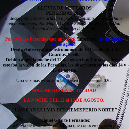
LLUVIA DE METEOROS
PERSEIDAS 2026
Si desea publicar este artículo o parte del mismo, tiene que hacer
referencia a su autor Miguel Gilarte Fernández y a la Entidad,
Asociación Astronómica de España
.
Para ver las Perseidas este año 2026
, infórmese:
14 de agosto
.
16 de agosto
.
Desde el observatorio astronómico de El Castillo de Las
Guardas, Sevilla
Debido a que la noche del 12 de agosto hay Luna casi llena y
estorba la visión de las Perseidas,
las observaremos los días 14 y
16 de agosto.
Una vez más están aquí las Perseidas, este año 2026.
MÁXIMO DE LA ACTIVIDAD
LA NOCHE DEL 12 al 13 DE AGOSTO
.
"LA GRAN LLUVIA DEL HEMISFERIO NORTE"
Miguel Gilarte Fernández
La lluvia de meteoros más antigua que conocemos, vista por