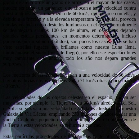
grano de arena o de un grano de arroz, en el mayor de los casos,
pueden ser como un garbanzo, que chocan a tanta velocidad contra
nuestra atmósfera, a una media de 60 km/s, que el roce con ella, y
debido a la fricción y a la elevada temperatura conseguida, provoca
que las veamos como destellos luminosos en el cielo, normalmente
se desintegran a unos 100 km de altura, en ocasiones dejando
grandes estelas persistentes, en momentos determinados, incluso
podemos oír un silbido (bólidos), son pocos los casos, pero se han
visto estrellas fugaces tan brillantes como nuestra Luna llena,
iluminándose el suelo (bola de fuego), por ello este espectáculo es
muy cambiante cada año, y todo los año nos depara grandes
sorpresas.
Los meteoros de las Perseidas viajan a una velocidad de 56 km/s,
hay otras lluvias cuyos meteoros van a 71 km/s otras a poco más de
40 km/s.
Las velocidades de los objetos celestes en el espacio, suelen ser
muy altas, por ejemplo, la Tierra viaja a 30 km/s alrededor del Sol,
el Sol a su vez va a una velocidad de 220 km/s alrededor de nuestra
Galaxia la Vía Láctea, empleando 250 millones de años en dar una
vuelta. Cualquier pequeño objeto que impacte con la atmósfera de
la Tierra a estas velocidades, se reducirá a cenizas.
Estas partículas procedentes de los cometas (y de otros astros del