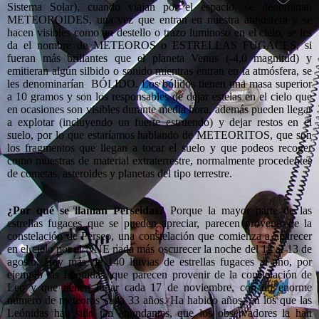
Sistema Solar), cuando viajan por el espacio, se denominan
METEOROIDES, una vez que entran en nuestra atmósfera y se
hacen visibles como un destello o trazo luminoso en el cielo, se les
da el nombre de METEOROS o ESTRELLAS FUGACES, si
fueran más brillantes que el planeta Venus (-4,0 magnitud) y
emitieran algún silbido o sonido mientras entran en la atmósfera, se
les denominarían BÓLIDO. Los bólidos tienen una masa superior
a 10 gramos y son los responsables de dejar estelas en el cielo que
en ocasiones son visibles durante media hora, además pueden llegar
a explotar (incluyendo un fuerte estruendo) y dejar restos en el
suelo, por lo que estaríamos hablando de METEORITOS, que son
los fragmentos que llegan a tocar el suelo y que podeos recoger
como muestras de material extraterrestre, normalmente procedentes
de cometas, asteroides y planetas del tipo terrestre.
¿Por qué se llaman Perseidas?
Porque la mayor parte de las
estrellas fugaces que se pueden apreciar, parecen provenir de la
constelación de Perseo, una constelación que comienza a aparecer
en el cielo por el NNE nada más oscurecer la noche del 12 al 13 de
agosto. Hay más de 140 lluvias de estrellas fugaces al año, por
ejemplo las Leónidas, que parecen provenir de la constelación de
Leo y que tienen lugar cada 17 de noviembre, con un enorme
número de meteoros cada 33 años. Ha habido años, en los que las
Leónidas han sido tan abundantes, que los observadores la han