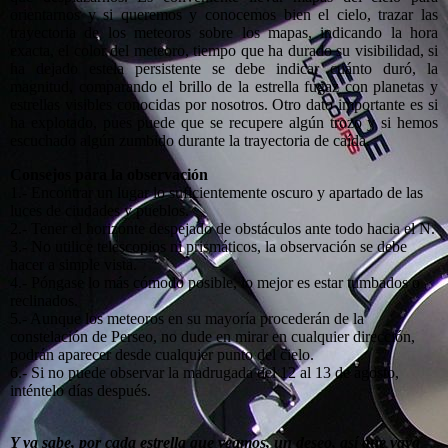
orientarnos y si queremos y conocemos bien el cielo, trazar las
trayectoria de los meteoros sobre los mapas, indicando la hora
exacta, el color del meteoro, tiempo que ha durado su visibilidad, si
ha dejado estela persistente se debe indicar cuánto duró, la
magnitud, comparando el brillo de la estrella fugaz con planetas y
estrellas visibles conocidas por nosotros. Otro dato importante es si
ha explotado, pues puede que se recupere algún trozo y si hemos
escuchado algún zumbido durante la trayectoria de caída.
Consejos para la observación
1.- Encontrar un lugar lo suficientemente oscuro y apartado de las
luces de ciudades y pueblos.
2.- Tener el horizonte despejado de obstáculos ante todo hacia el N.
3.- No utilice telescopios ni prismáticos, la observación se debe
hacer a simple vista.
4.- Póngase lo más cómodo posible, lo mejor es estar tumbados o
reclinados.
5.- Aunque los meteoros en su mayoría procederán de la
constelación de Perseo, no dude en mirar en cualquier dirección,
podrán aparecer desde cualquier punto del cielo.
6.- Si no puede observar la madrugada del 12 al 13 de agosto,
inténtelo días después.
Y ya sabe, por cada estrella que veamos, un deseo, así que vaya