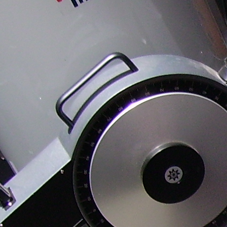
astronómica 10 de
observatorios
2028
junio
agosto Perseidas 2026
astronómicos
Observación
Miguel Gilarte y la
nidas
astronómica 12 de
divulgación de la
agosto Perseidas 2026
astronomía
y eclipse de Sol
as Sur
Observación
astronómica 14 de
26 y
agosto Perseidas 2026
Sol
Observación
idas
astronómica pública
12 de septiembre
2026
2026
025
025
.
025