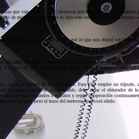
 cifras que van desde 14 a 31 meteoros por hora, como valor máximo p
úmero de meteoros. Desde que se hizo este estudio, estuvimos atentos a
e encontrará prácticamente nueva, por lo que nos dejará ver la lluvia
as ciudades. No espere ver esta lluvia en el interior de un gran centro u
ta. En caso de que vea un bólido utilice unos prismáticos para ver l
ara captar imágenes de las Oriónidas. Para ello emplee un trípode, 
tar la mayor región de cielo posible, debe dejar el obturador de l
n durante unos segundos o minutos y repita la operación continuament
da en la imagen, pero el trazo del meteoro aparecerá nítido.