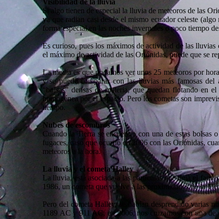
Visibilidad de la lluvia
Si algo tienen de especial la lluvia de meteoros de las Ori
ya que radian casi desde el mismo ecuador celeste (algo 
forma especial en las noches invernales o poco tiempo des
Es curioso, pues los máximos de actividad de las lluvias 
el máximo de actividad de las Oriónidas, puede que se re
La media es que podamos ver unos 25 meteoros por hora, 
y se puede comparar con las lluvias más famosas del a
“bolsas” densas de materia, que quedan flotando en el 
homogénea por el espacio. Pero los cometas son imprevis
tiempo.
Nubes de escombros
Cuando la Tierra se encuentra con una de estas bolsas o
fugaces, caso que ocurrió en 2006 con las Oriónidas, cuan
meteoros a la hora.
La lluvia y el cometa Halley
La lluvia, está asociada a las partículas que deja el fam
1986, un cometa que vuelve a las proximidades de la Tier
Pero del cometa Halley, se habían desprendido varias n
1189 AC y 911 AC, en 2006, nos cruzamos con una de el