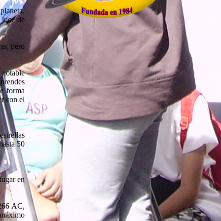
 planeta,
 luce de
as, pero
 notable
sprendes
de forma
r con el
strellas
hasta 50
 lugar en
1266 AC,
 máximo