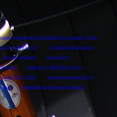
vatorio Astronómico de El Castillo de Las Guardas, Sevilla
 2026 y eclipse de Sol
Actividades de astronomía
rvación
Curso de astronomía
Divulgación
mica 10 de
rseidas 2026
ía Sevilla
Catálogo IC, MESSIER Y NGC
Conferencias de
Astronomía
rvación
Sol 2026, 2027 y 2028
Catálogo IC
Gafas para eclipses de Sol
mica 12 de
rseidas 2026
onomía.
Sol
Aluminizado de espejos de telescopios
Catálogo Messier
José Costas Gual
pse de Sol
Catálogo NGC
Venta gafas eclipse
rvación
Sol
solar 2026
mica 14 de
rseidas 2026
 Sol