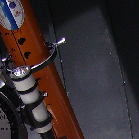
tener en
 al 21 de
ciaremos
meteoros
an en la
s podrán
ará bien
ulas del
el astro
sistentes
una nube