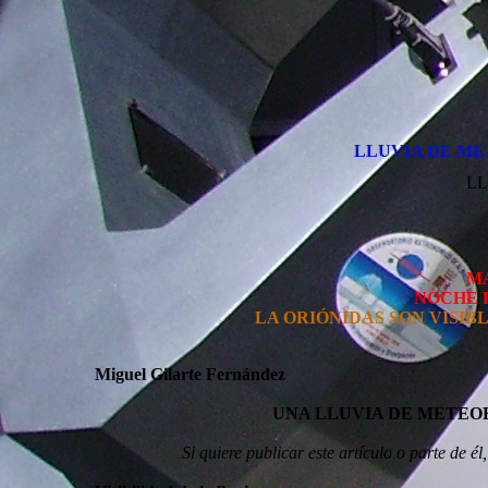
Alfa Monoceró
2025
Gemínidas 
Úrsidas 20
LLUVIA DE ME
LL
M
NOCHE D
LA ORIÓNIDAS SON VISIB
Miguel Gilarte Fernández
UNA LLUVIA DE METEOR
Si quiere publicar este artículo o parte de 