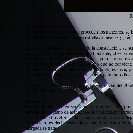
R
Cómo observar el evento
El radiante o lugar de donde proceden los meteoros, se lo
el centro de la constelación tres estrellas alineadas y pr
Estas tres estrellas y gran parte de la constelación, ya s
octubre. Si miramos directamente al radiante, observare
trayectorias de los mismos muy cortas, pero si miramos 
con recorridos muy largos. Es por ello que no conviene 
atmósfera a una velocidad de 237.600 km/h, es decir, po
aparecer desde cualquier punto del cielo, pero todos lleva
Aunque la lluvia se verá durante toda la noche del 20 a
entrada la noche.
Bólidos
Las Oriónidas también son famosas porque suelen produc
tamaño de un grano de arena, pero los bólidos son partícu
más brillante tras el Sol y la Luna) y en rara ocasión lleg
en el cielo, es decir, restos del material quemado en 
alargada se tratara.