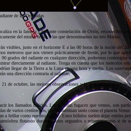
adiante de las Oriónidas
caliza en la famosa y brillante constelación de Orión, reconocible por 
ácticamente del mismo brillo, a las que denominamos las tres Marías.
erán visibles, justo en el horizonte E a las 00 horas de la noche del 20
mos meteoros que nos vienen prácticamente de frente, por lo que apre
a 90 grados del radiante en cualquier dirección, podremos contemplar 
mirar directamente al radiante. Tenga en cuenta que los meteoros entr
drían llegar de la Tierra a la Luna en una hora y media. Los meteoro
rán una dirección contraria al radiante.
l 21 de octubre, las mejores observaciones y la máxima actividad, lleg
ir los llamados bólidos. Las estrellas fugaces que vemos, son partíc
las de varios centímetros, que se iluminan tanto como el planeta Venus (
an a brillar como nuestro satélite. Estos bólidos suelen dejar estelas per
la atmósfera flotando durante varios segundos o minutos, como si de 