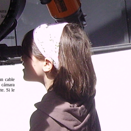
ara esta
 los año
 durante
rbano.
a estela
un cable
a cámara
e. Si le