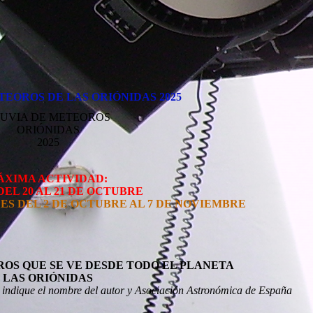
tidas
2025
25
TEOROS DE LAS ORIÓNIDAS 2025
UVIA DE METEOROS
ORIÓNIDAS
2025
ÁXIMA ACTIVIDAD:
EL 20 AL 21 DE OCTUBRE
LES DEL 2 DE OCTUBRE AL 7 DE NOVIEMBRE
OS QUE SE VE DESDE TODO EL PLANETA
LAS ORIÓNIDAS
él, indique el nombre del autor y Asociación Astronómica de España