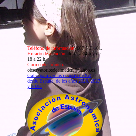
Teléfono de información:
607 513 101.
Horario de atención:
de 11 a 14 h y de
18 a 22 h.
Correo electrónico:
observatoriosdealmaden@yahoo.es
Gafas para ver los eclipses de Sol,
desde España, de los años 2026, 2027
y 2028.