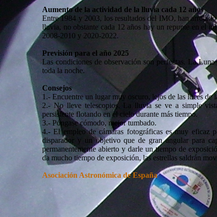
Aumento de la actividad de la lluvia cada 12 años
Entre 1984 y 2003, los resultados del IMO, han arrojado
lluvia, no obstante cada 12 años hay un repunte en el n
2008-2010 y 2020-2022.
Previsión para el año 2025
Las condiciones de observación son perfectas. La Luna s
toda la noche.
Consejos
1.- Encuentre un lugar muy oscuro, lejos de las luces de l
2.- No lleve telescopios. La lluvia se ve a simple vis
persistente flotando en el cielo durante más tiempo.
3.- Póngase cómodo, mejor tumbado.
4.- El empleo de cámaras fotográficas es muy eficaz p
disparador y un objetivo que de gran angular para cap
permanentemente abierto y darle un tiempo de exposició
da mucho tiempo de exposición, las estrellas saldrán movi
Asociación Astronómica de España