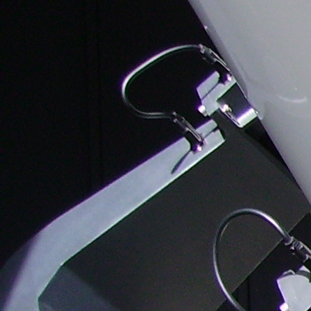
Meteoros de 
Galaxias. Antonio
2026
Javier Garrido García
Alfa Capricór
Nebulosas brillantes.
2026
Antonio Javier
Garrido García.
Delta Acuárid
2026
Nebulosas
planetarias. Antonio
Perseidas 20
Javier Garrido García
eclipse de 
Kappa Acuár
2025
Dracónidas 
Oriónidas 2
Táuridas 2
Leónidas 2