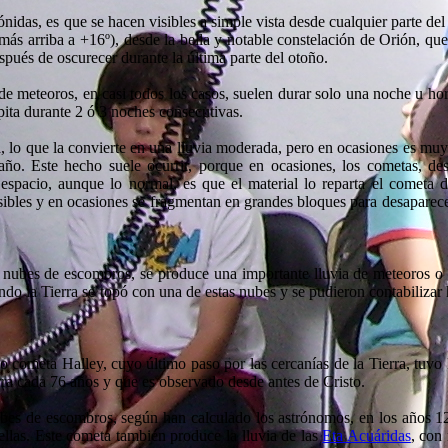
ónidas, es que se hacen visibles a simple vista desde cualquier parte del
más arriba a +16º), desde la bella y notable constelación de Orión, que
pués de oscurecer durante la última parte del otoño.
de meteoros, en casi todos los casos, suelen durar solo una noche u hor
pita durante 2 ó 3 noches consecutivas.
lo que la convierte en una lluvia moderada, pero en ocasiones es muy
ño. Este hecho suele ocurrir, porque en ocasiones, los cometas, de
espacio, aunque lo normal, es que el material lo reparta el cometa 
ibles y en ocasiones se fragmentan en grandes bloques para desaparece
 nubes de escombros, se produce una importante lluvia de meteoros o e
do la Tierra se topó con una de estas nubes y se pudieron contabilizar 
oso cometa Halley, cuyo último paso por las cercanías de la Tierra, tuvo
ra cada 76 años y que es observado desde antes de Cristo.
ubes de escombros, según han calculado los astrónomos, en los años 
las. Este cometa también produce la lluvia de las
Eta Acuáridas
, con