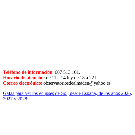
Asociación Astronómica de España
Observatorio Astronómico El Castillo de Las Guardas, Sevilla.
Asociación Astronómica de España
Observatorio Astronómico El Castillo de Las Guardas, Sevilla.
Asociación Astronómica de España
Observatorio Astronómico El Castillo de Las Guardas, Sevilla.
Asociación Astronómica de España
Teléfono de información
: 607 513 101.
Horario de atención
: de 11 a 14 h y de 18 a 22 h.
Correo electrónico
: observatoriosdealmaden@yahoo.es
Gafas para ver los eclipses de Sol, desde España, de los años 2026,
2027 y 2028.