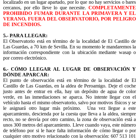
localizado en un lugar apartado, por lo que no hay servicios o bares
cercanos, por ello lleve lo que necesite.
COMPLETAMENTE
PROHIBIDO FUMAR DURANTE LA PRIMAVERA Y EL
VERANO, FUERA DEL OBSERVATORIO, POR PELIGRO
DE INCENDIOS.
5.- PARA LLEGAR:
El Observatorio está en término de la localidad de El Castillo de
Las Guardas, a 70 km de Sevilla. En su momento le mandaremos la
información correspondiente con la ubicación mediante wasap o
por correo electrónico.
6.- CÓMO LLEGAR AL LUGAR DE OBSERVACIÓN Y
DÓNDE APARCAR:
El punto de observación está en término de la localidad de El
Castillo de Las Guardas, en la aldea de Peroamigo. Deje el coche
justo antes de entrar en ella, hay un depósito de agua de color
verde, en las inmediaciones se aparca. No intente llegar con el
vehículo hasta el mismo observatorio, salvo por motivos físicos y se
le asignará otro lugar más próximo. Una vez llegue a este
aparcamiento, descienda por la cuesta que lleva a la aldea, siempre
recto, no se desvía por otro camino, la zona de observación está a
unos 300 metros del aparcamiento. Lleve cuando vaya, este número
de teléfono por si le hace falta información de cómo llegar o por
cualquier otro motivo relacionado con la observación: 607 513 101